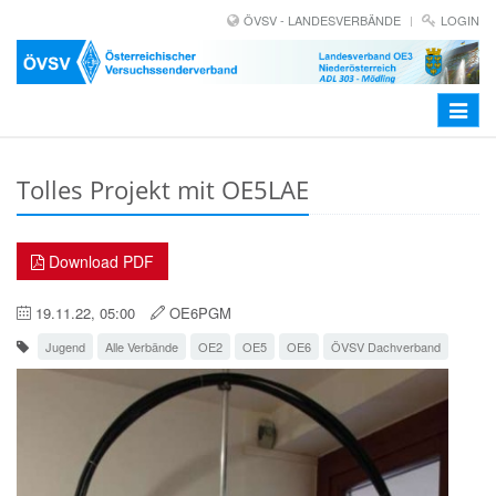
ÖVSV - LANDESVERBÄNDE
LOGIN
Toggle
navigat
Tolles Projekt mit OE5LAE
Download PDF
19.11.22, 05:00
OE6PGM
Jugend
Alle Verbände
OE2
OE5
OE6
ÖVSV Dachverband