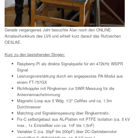
Gerade vergangenes Jahr besuchte Alan noch den ONLINE-
Amateurfunkkurs des LV6 und erhielt kurz darauf das Rufzeichen
OE5LAE.
Kurz zu den bestehenden Dingen:
Raspberry-Pi als direkte Signalquelle für ein 472kHz WSPR
Signal
Leistungsverstärkung durch ein angepasstes PA-Modul aus
einem FT-757GX
Richtkoppler mit Ringkernen zur SWR Messung für die
Antennennachstimmung
Magnetic-Loop aus 5 Wdg. 1/2" Cellflex und ca. 1,5m
Durchmesser
Matching und Signaleinspeisung über Ringkerntrafo
Fix-C selbstgebaut aus AL-Platten mit PTFE Isolation (ca. 5 kV
max., 1x Einstellbar von ca. 1nF bis 1,5nF)
Variabler C (ca. 30pF bis 200pF) über DC-Getriebemotor
einstellbar (Luftdielektrikum, ca. 5 kV max.)