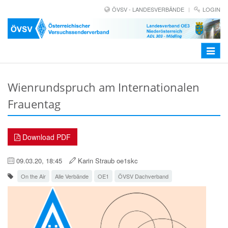
ÖVSV - LANDESVERBÄNDE
LOGIN
Toggle
navigat
Wienrundspruch am Internationalen
Frauentag
Download PDF
09.03.20, 18:45
Karin Straub oe1skc
On the Air
Alle Verbände
OE1
ÖVSV Dachverband