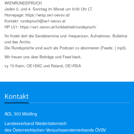
WIENRUNDSPRUCH
Jeden 2. und 4. Sonntag im Monat um 9:00 Uhr LT.
Homepage: https://wrsp.oe1-oevsv.at/
Kontakt: rundspruch@oe1-oevsv.at
HP LV1: https://oe1.oevsv.at/funkbetrieb/rundspruch/
Ihr findet dort die Sendetermine und -frequenzen, Aufnahmen, Bulletins
und das Archiv.
Die Rundsprüche sind auch als Podcast zu abonnieren (Feeds: | mp3).
Wir freuen uns über Beiträge und Feed back.
vy 73 Karin, OE1SKC und Roland, OE1RSA
Kontakt
ADL 303 Mödling
Landesverband Niederösterreich
des Österreichischen Versuchssenderverbands ÖVSV