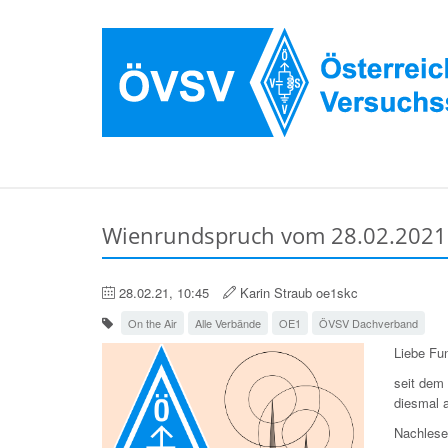
Wienrundspruch vom 28.02.2021
28.02.21, 10:45
Karin Straub oe1skc
On the Air
Alle Verbände
OE1
ÖVSV Dachverband
Liebe Fu
seit dem
diesmal 
Nachlese