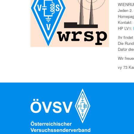
WIENRU
Jeden 2.
Homepa
Kontakt:
HP LV1:
Ihr finde
Die Rund
Dafür di
Wir freu
vy 73 K