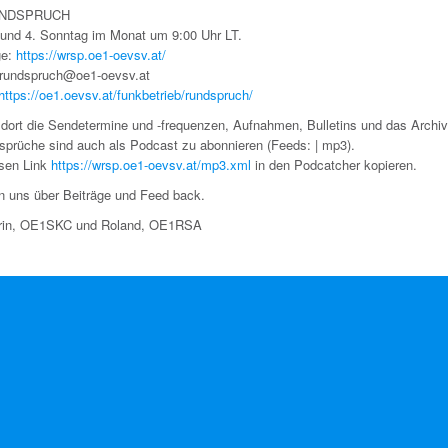
NDSPRUCH
 und 4. Sonntag im Monat um 9:00 Uhr LT.
ge:
https://wrsp.oe1-oevsv.at/
 rundspruch@oe1-oevsv.at
https://oe1.oevsv.at/funkbetrieb/rundspruch/
t dort die Sendetermine und -frequenzen, Aufnahmen, Bulletins und das Archiv
sprüche sind auch als Podcast zu abonnieren (Feeds: | mp3).
esen Link
https://wrsp.oe1-oevsv.at/mp3.xml
in den Podcatcher kopieren.
en uns über Beiträge und Feed back.
arin, OE1SKC und Roland, OE1RSA