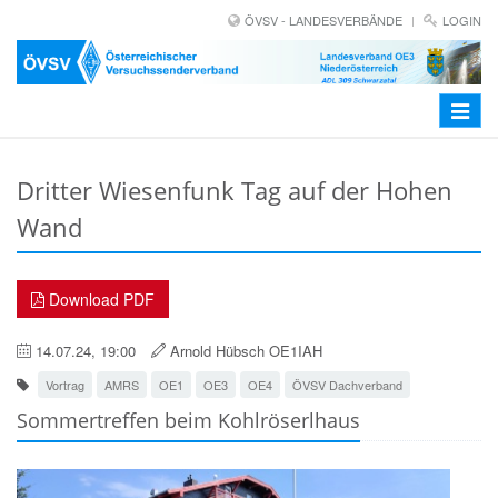
ÖVSV - LANDESVERBÄNDE
LOGIN
Toggle
navigat
Dritter Wiesenfunk Tag auf der Hohen
Wand
Download PDF
14.07.24, 19:00
Arnold Hübsch OE1IAH
Vortrag
AMRS
OE1
OE3
OE4
ÖVSV Dachverband
Sommertreffen beim Kohlröserlhaus