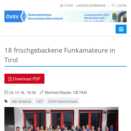
ÖVSV - LANDESVERBÄNDE
LOGIN
Toggle
navigat
18 frischgebackene Funkamateure in
Tirol
Download PDF
24.10.18, 16:39
Manfred Mauler, OE7AAI
Alle Verbände
OE7
ÖVSV Dachverband