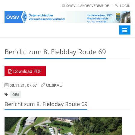
ÖVSV - LANDESVERBÄNDE
LOGIN
Toggle
navigat
Bericht zum 8. Fieldday Route 69
Download PDF
06.11.21, 07:57
OE6KAE
OE6
Bericht zum 8. Fieldday Route 69