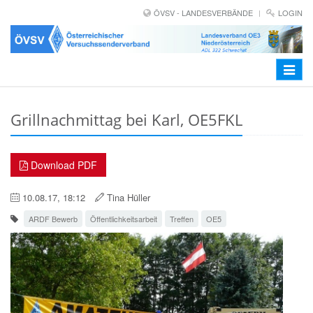
ÖVSV - LANDESVERBÄNDE
LOGIN
Toggle
navigat
Grillnachmittag bei Karl, OE5FKL
Download PDF
10.08.17, 18:12
Tina Hüller
ARDF Bewerb
Öffentlichkeitsarbeit
Treffen
OE5