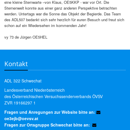
eine kleine Sternwarte –von Klaus, OE5KKP - war vor Ort. Die
Sternenwelt konnte aus einer ganz anderen Perspektive betrachten
werden. Untertags war die Sonne das Objekt der Begierde. Das Team
des ADL507 bedankt sich sehr herzlich für euren Besuch und freut sich
schon auf ein Wiedersehen im kommenden Jahr!
vy 73 de Jürgen OE5HEL
Kontakt
ADL 322 Schwechat
Landesverband Niederösterreich
des Österreichischen Versuchssenderverbands ÖVSV
ZVR 19166297 1
Fragen und Anregungen zur Website bitte an:
oe3ejb@oevsv.at
Fragen zur Ortsgruppe Schwechat bitte an: