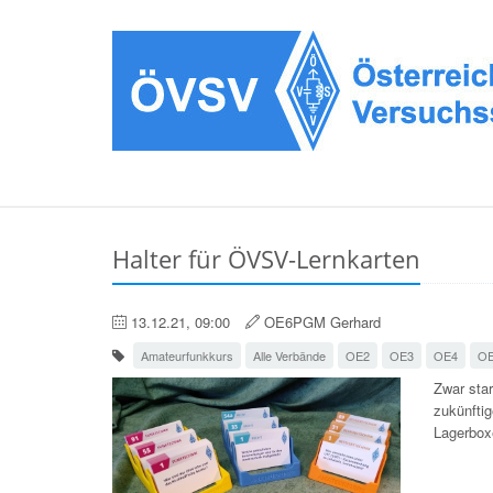
Halter für ÖVSV-Lernkarten
13.12.21, 09:00
OE6PGM Gerhard
Amateurfunkkurs
Alle Verbände
OE2
OE3
OE4
O
Zwar sta
zukünftig
Lagerbox