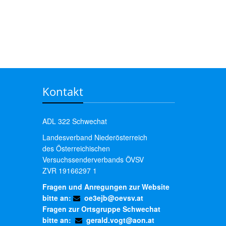
Kontakt
ADL 322 Schwechat
Landesverband Niederösterreich
des Österreichischen
Versuchssenderverbands ÖVSV
ZVR 19166297 1
Fragen und Anregungen zur Website
bitte an:
oe3ejb@oevsv.at
Fragen zur Ortsgruppe Schwechat
bitte an:
gerald.vogt@aon.at