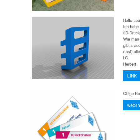
Hallo Leu
Ich habe 
3D-Druck
Wie man d
gibt’s a
(fast) all
LG
Herbert
LINK
Obige Be
webs