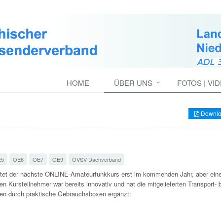
HOME
ÜBER UNS
FOTOS | VI
Downlo
E5
OE6
OE7
OE9
ÖVSV Dachverband
rtet der nächste ONLINE-Amateurfunkkurs erst im kommenden Jahr, aber eine
en Kursteilnehmer war bereits innovativ und hat die mitgelieferten Transport- 
en durch praktische Gebrauchsboxen ergänzt: