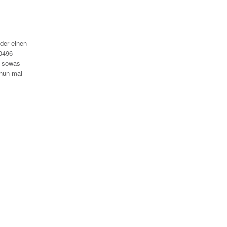
 der einen
60496
, sowas
 nun mal