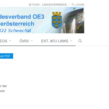
ÖVSV - LANDESVERBÄNDE
LOGIN
DEOS
ÖVSV
EXT. AFU LINKS
ad PDF
r der
bzw.