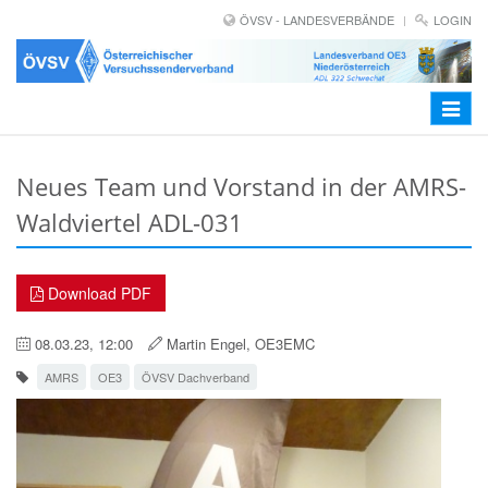
ÖVSV - LANDESVERBÄNDE
LOGIN
Toggle
navigat
Neues Team und Vorstand in der AMRS-
Waldviertel ADL-031
Download PDF
08.03.23, 12:00
Martin Engel, OE3EMC
AMRS
OE3
ÖVSV Dachverband