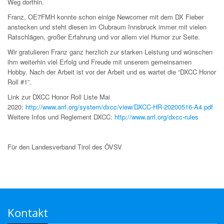
Weg dorthin.
Franz
, OE7FMH
konnte
schon einige Newcomer mit dem DX Fieber
an
s
t
ecken
und steht
diesen
im Clubraum Innsbruck
immer mit vielen
Ratschlägen
,
großer Erfahrung
und vor allem
viel
Humor
zur Seite.
Wir gratulieren Franz ganz herzlich zur starken Leistung und wünschen
ihm
weiterhin
viel Erfolg
und Freude mit unserem gemeinsamen
Hobby.
Nach der Arbeit ist vor der Arbeit und es wartet
die
“DXCC Honor
Roll #1”
.
Link zur DXCC
Honor Roll Liste Mai
2020:
http://www.arrl.org/system/dxcc/view/DXCC-HR-20200516-A4.pdf
Weitere Infos und Reglement DXCC:
http://www.arrl.org/dxcc-rules
Für den Landesverband Tirol des ÖVSV
Kontakt