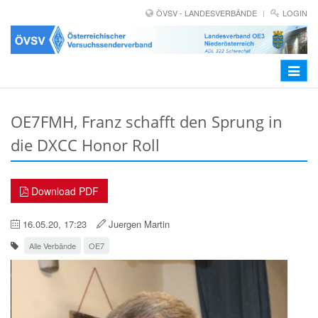
ÖVSV - LANDESVERBÄNDE
LOGIN
Toggle
navigat
OE7FMH, Franz schafft den Sprung in
die DXCC Honor Roll
Download PDF
16.05.20, 17:23
Juergen Martin
Alle Verbände
OE7