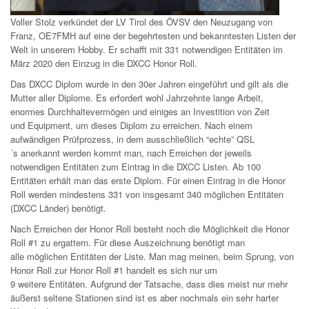
Voller Stolz verkündet der LV Tirol des ÖVSV
den Neuzugang von
Franz, OE7FMH
auf eine der begehrtesten
und bekanntesten
Listen der
Welt
in
unser
em
Hobby.
Er schafft mit 331
notwendigen Entitäten
im
März 2020 den Einzug in die DXCC Honor Roll
.
D
as DXCC Diplom wurde in den 30er Jahren eingeführt und gilt als die
Mutter aller Diplome.
Es erfordert
wohl
Jahrzehnte lange Arbeit
,
enormes Durchhaltevermögen und einiges an Investition von Zeit
und
Equipment,
um dieses Diplom zu erreich
en. Nach einem
aufwändigen Prüfprozess
,
in dem
ausschließlich “echte”
QSL
´s
anerkannt werden
kommt
man, nach Erreichen der jeweils
notwendigen Entitäten zu
m Eintrag
in die
DXCC
Listen
.
Ab 100
Entitäten erhält man das erste Diplom. Für
einen Eintrag in
die Honor
Roll werden mindestens 331
von insgesamt 340 möglichen Entitäten
(DXCC Länder) benötigt.
Nach
Erreichen
der Honor Roll besteht noch die Möglichkeit die Honor
Roll #1 zu er
gattern
.
Für diese Auszeichnung benötigt man
alle
möglichen
Entitäten der Liste
.
Man mag meinen, beim Sprung
,
von
Honor Roll zur Honor Roll #1 handelt es sich nur um
9
weitere
Entitäten.
Aufgrund der Tatsache, dass dies meist nur mehr
äußerst seltene Stationen sind
ist es aber nochmals ein sehr
har
ter