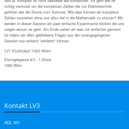
Nun ja. Komplex ist nicht dasselbe wie kompliziert. Es geht wie ihr
richtig vermutet um die komplexen Zahlen die zur Elektrotechnik
gehören wie die Sonne zum Sommer. Wie aber können wir komplexe
Zahlen verstehen ohne uns allzu tief in die Mathematik zu stürzen? Wir
werden in dieser Session ein paar einfache Experimente klicken die uns
zeigen
worum es
geht. Am Ende sehen wir was mit einfacher gemeint
ist indem wir offen g
ebliebene
Fragen aus der vorangegangenen
Session nun einfach "erklären" können.
LV1 Klublokal 1060 Wien
Eisvogelgasse 4/3 - 1.Stock
1060 Wien
Kontakt LV3
ADL 301