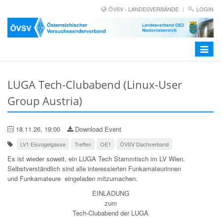
ÖVSV - LANDESVERBÄNDE
LOGIN
Toggle
navigat
LUGA Tech-Clubabend (Linux-User
Group Austria)
18.11.26, 19:00
Download Event
LV1 Eisvogelgasse
Treffen
OE1
ÖVSV Dachverband
Es ist wieder soweit, ein LUGA Tech Stammtisch im LV Wien.
Selbstverständlich sind alle interessierten Funkamateurinnen
und Funkamateure eingeladen mitzumachen.
EINLADUNG
zum
Tech-Clubabend der LUGA