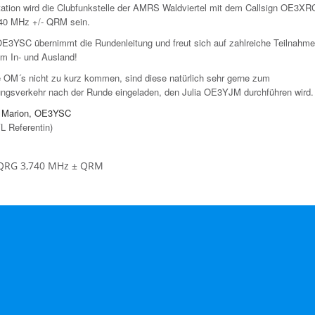
station wird die Clubfunkstelle der AMRS Waldviertel mit dem Callsign OE3XR
40 MHz +/- QRM sein.
OE3YSC übernimmt die Rundenleitung und freut sich auf zahlreiche Teilnahm
em In- und Ausland!
e OM´s nicht zu kurz kommen, sind diese natürlich sehr gerne zum
ungsverkehr nach der Runde eingeladen, den Julia OE3YJM durchführen wird.
e Marion, OE3YSC
 Referentin)
QRG 3,740 MHz ± QRM