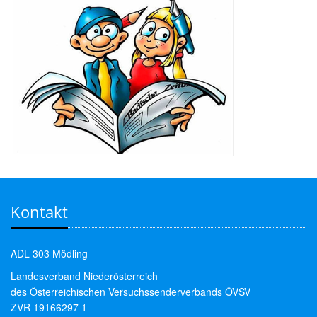
Kontakt
ADL 303 Mödling
Landesverband Niederösterreich
des Österreichischen Versuchssenderverbands ÖVSV
ZVR 19166297 1