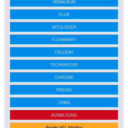
WEBALBUM
KLUB
MITGLIEDER
FLOHMARKT
FIELDDAY
TECHNIKECKE
CHRONIK
PRESSE
LINKS
AUSBILDUNG
Projekt HTL Mödling