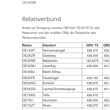
OE3VGW.
Relaisverbund
Anbei auf Anregung unseres OM Karl OE3KYS für alle
Newcomer und alle mobilen OMs die Relaisliste des
Relaisverbundes:
Relais
Standort
QRG TX
QRG
OE1XAT
Hermannskogel
438,475
430
OE2XZR
Gaisberg
438,400
430
OE3XNR
Nebelstein
145,6375
145,
OE3XWJ
Jauerling
438,600
431
OE4XBJ
Markt Allhau
OE5XFK
Feuerkogel
438,150
430
OE6XAG
Schöckl
438,875
431
OE6XDG
Lachtal/Schönbergkopf
438,675
431
OE7XKG
Telfs
438,475
OE7XLI
Hochstein
438,300
430
OE7XZT
Ahorn
438,975
431