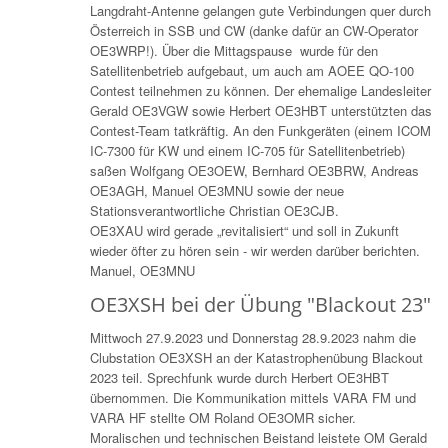
Langdraht-Antenne gelangen gute Verbindungen quer durch
Österreich in SSB und CW (danke dafür an CW-Operator
OE3WRP!). Über die Mittagspause wurde für den
Satellitenbetrieb aufgebaut, um auch am AOEE QO-100
Contest teilnehmen zu können. Der ehemalige Landesleiter
Gerald OE3VGW sowie Herbert OE3HBT unterstützten das
Contest-Team tatkräftig. An den Funkgeräten (einem ICOM
IC-7300 für KW und einem IC-705 für Satellitenbetrieb)
saßen Wolfgang OE3OEW, Bernhard OE3BRW, Andreas
OE3AGH, Manuel OE3MNU sowie der neue
Stationsverantwortliche Christian OE3CJB.
OE3XAU wird gerade „revitalisiert“ und soll in Zukunft
wieder öfter zu hören sein - wir werden darüber berichten.
Manuel, OE3MNU
OE3XSH bei der Übung "Blackout 23"
Mittwoch 27.9.2023 und Donnerstag 28.9.2023 nahm die
Clubstation OE3XSH an der Katastrophenübung Blackout
2023 teil. Sprechfunk wurde durch Herbert OE3HBT
übernommen. Die Kommunikation mittels VARA FM und
VARA HF stellte OM Roland OE3OMR sicher.
Moralischen und technischen Beistand leistete OM Gerald