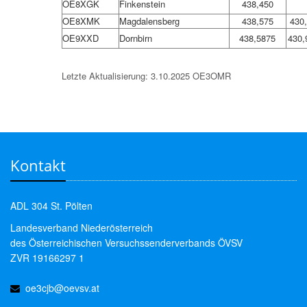
OE8XGK
Finkenstein
438,450
OE8XMK
Magdalensberg
438,575
430
OE9XXD
Dornbirn
438,5875
430,
Letzte Aktualisierung: 3.10.2025 OE3OMR
Kontakt
ADL 304 St. Pölten
Landesverband Niederösterreich
des Österreichischen Versuchssenderverbands ÖVSV
ZVR 19166297 1
oe3cjb@oevsv.at