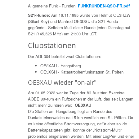
Allgemeine Funk - Runden:
FUNKRUNDEN-QSO-FR.pdf
S21-Runde:
Am 16.11.1995 wurde von Helmut OE3HZW
(Silent Key) und Manfred OE3DSU die S21-Runde
gegründet. Seitdem läuft diese Runde jeden Dienstag auf
S21 (145,525 MHz) um 21:00 Uhr LOT.
Clubstationen
Der ADL-304 betreibt zwei Clubstationen:
OE3XAU - Hengstberg
OE3XSH - Katastrophenfunkstation St. Pölten
OE3XAU wieder "on-air"
Am 01.05.2023 war im Zuge der All Austrian Exercise
AOEE 80/40m ein Rufzeichen in der Luft, das seit Langem
nicht mehr zu hören war:
OE3XAU
Die Station am Hengstberg liegt am Rande des
Dunkelsteinerwaldes ca 15 km westlich von St. Pölten. Da
es keine öffentliche Stromversorgung, dafür aber solide
Batteriekapazitäten gibt, konnte der „Notstrom-Multi“
problemlos eingefahren werden. Mit einer LogPer- und einer