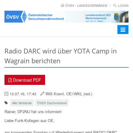
ÖVSV - LANDESVERBÄNDE
LOGIN
Toggle
navigat
Radio DARC wird über YOTA Camp in
Wagrain berichten
Download PDF
13.07.16, 17:43
Willi Kraml, OE1WKL (red.)
Alle Verbände
ÖVSV Dachverband
Rainer, DF2NU hat uns informiert:
Liebe Funk-Kollegen aus OE,
am kommenden Sonntag (+5 Wiederholungen) wird RADIO DARC