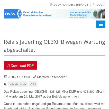
ÖVSV - LANDESVERBÄNDE
LOGIN
Toggle
navigat
Relais Jauerling OE3XHB wegen Wartung
abgeschaltet
Download PDF
25.05.17, 11:58
Manfred Kaltenecker
Alle Verbände
OE3
Das Relais Jauerling, OE3XHB, 438,425 MHz DMR und 438,800 MHz in
FM wurde am 24. Mai 2017 außer Betrieb genommen.
Grund ist die schon angekündigte Reparatur des Mastes, dieser wird mit
Blech verkleidet. Aus diesem Grund mussten die Antennen abgebaut