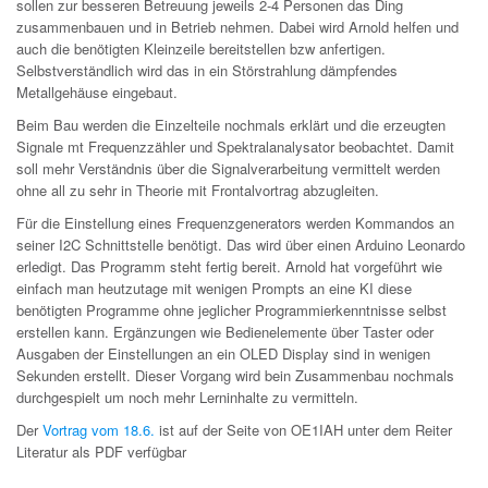
sollen zur besseren Betreuung jeweils 2-4 Personen das Ding
zusammenbauen und in Betrieb nehmen. Dabei wird Arnold helfen und
auch die benötigten Kleinzeile bereitstellen bzw anfertigen.
Selbstverständlich wird das in ein Störstrahlung dämpfendes
Metallgehäuse eingebaut.
Beim Bau werden die Einzelteile nochmals erklärt und die erzeugten
Signale mt Frequenzzähler und Spektralanalysator beobachtet. Damit
soll mehr Verständnis über die Signalverarbeitung vermittelt werden
ohne all zu sehr in Theorie mit Frontalvortrag abzugleiten.
Für die Einstellung eines Frequenzgenerators werden Kommandos an
seiner I2C Schnittstelle benötigt. Das wird über einen Arduino Leonardo
erledigt. Das Programm steht fertig bereit. Arnold hat vorgeführt wie
einfach man heutzutage mit wenigen Prompts an eine KI diese
benötigten Programme ohne jeglicher Programmierkenntnisse selbst
erstellen kann. Ergänzungen wie Bedienelemente über Taster oder
Ausgaben der Einstellungen an ein OLED Display sind in wenigen
Sekunden erstellt. Dieser Vorgang wird bein Zusammenbau nochmals
durchgespielt um noch mehr Lerninhalte zu vermitteln.
Der
Vortrag vom 18.6.
ist auf der Seite von OE1IAH unter dem Reiter
Literatur als PDF verfügbar