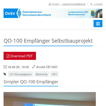
ÖVSV - LANDESVERBÄNDE
LOGIN
Toggle
navigat
QO-100 Empfänger Selbstbauprojekt
Download PDF
18.06.26, 19:00
Arnold OE1IAH
LV1 Eisvogelgasse
Workshop
OE1
Simpler QO-100 Empfänger