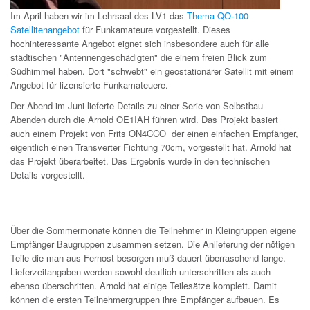
Im April haben wir im Lehrsaal des LV1 das
Thema QO-100
Satellitenangebot
für Funkamateure vorgestellt. Dieses
hochinteressante Angebot eignet sich insbesondere auch für alle
städtischen "Antennengeschädigten" die einem freien Blick zum
Südhimmel haben. Dort "schwebt" ein geostationärer Satellit mit einem
Angebot für lizensierte Funkamateuere.
Der Abend im Juni lieferte Details zu einer Serie von Selbstbau-
Abenden durch die Arnold OE1IAH führen wird. Das Projekt basiert
auch einem Projekt von Frits ON4CCO der einen einfachen Empfänger,
eigentlich einen Transverter Fichtung 70cm, vorgestellt hat. Arnold hat
das Projekt überarbeitet. Das Ergebnis wurde in den technischen
Details vorgestellt.
Über die Sommermonate können die Teilnehmer in Kleingruppen eigene
Empfänger Baugruppen zusammen setzen. Die Anlieferung der nötigen
Teile die man aus Fernost besorgen muß dauert überraschend lange.
Lieferzeitangaben werden sowohl deutlich unterschritten als auch
ebenso überschritten. Arnold hat einige Teilesätze komplett. Damit
können die ersten Teilnehmergruppen ihre Empfänger aufbauen. Es