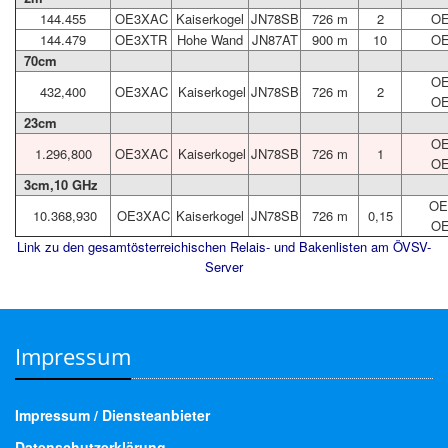
144.455
OE3XAC
Kaiserkogel
JN78SB
726 m
2
OE
144.479
OE3XTR
Hohe Wand
JN87AT
900 m
10
OE
70cm
OE
432,400
OE3XAC
Kaiserkogel
JN78SB
726 m
2
OE
23cm
OE
1.296,800
OE3XAC
Kaiserkogel
JN78SB
726 m
1
OE
3cm,10 GHz
OE
10.368,930
OE3XAC
Kaiserkogel
JN78SB
726 m
0,15
OE
Link zu den gesamtösterreichischen Relais- und Bakenlisten am ÖVSV-
Server
Impressum
Impressum / Diensteanbieter
Datenschutzerklärung