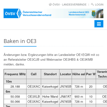
ÖVSV - LANDESVERBÄNDE
LOGIN
Toggle
navigat
Baken in OE3
Änderungen bzw. Ergänzungen bitte an Landesleiter OE1EQW mit cc
an Referatsleiter OE3CJB und Webmaster OE3HBS & OE3KMB
melden, danke.
Verant
Frequenz MHz
Call
Standort
Locator
Höhe asl
Pwr W
Techn
10m
28.188
OE3XAC
Kaiserkogel
JN78SB
726 m
20
OE
6m
50.058
OE3XLB
Hohe Wand
JN87AT
900 m
10
OE
50.066
OE3XAC
Kaiserkogel
JN78SB
726 m
10
OE
2m