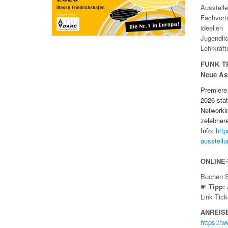
Ausstell
Fachvor
ideellen
Jugendlic
Lehrkräf
FUNK T
Neue Ast
Premiere
2026 sta
Networki
zelebrier
Info:
http
ausstellu
ONLINE
Buchen S
☛
Tipp:
Link Tic
ANREIS
https://