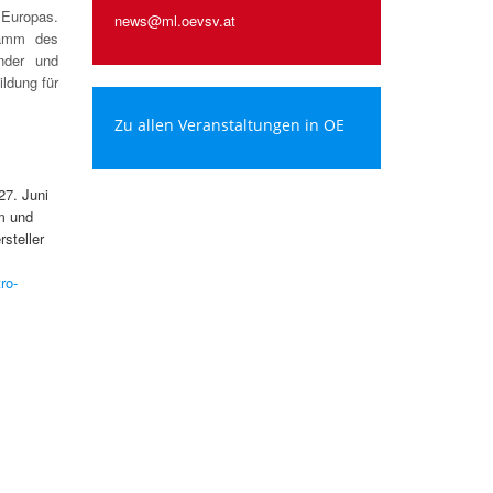
 Europas.
news@ml.oevsv.at
ramm des
nder und
ildung für
Zu allen Veranstaltungen in OE
27. Juni
m und
steller
ro-