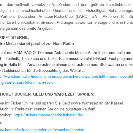
ern, den weltweit vernetzten Verbänden und dem größten Funkflohmarkt
träge zu unterschiedlichsten Themen und ein vielseitiges Rahmenprog
 Partners Deutscher Amateur-Radio-Club (DARC) e.V., Aktionen für Ki
he, Live-Funkkontakte, diversen Prüfungen sowie Karrieretage und eine Fortb
te ergänzen das breite Angebot.
RIFFT STERNE:
ro-Messe startet parallel zur Ham Radio
 auf der HAM RADIO: Die neue Astronomie-Messe Astro findet erstmalig am 
tt – Technik, Teleskope und Talks: Fachmesse vereint Einkauf, Fachprogram
ng in Halle B1 – Amateurastronominnen und -astronomen, Sternwarten und Her
en Leidenschaft für die Beobachtung des Weltalls.
s://www.hamradio-friedrichshafen.de/besuchen/news/funk-trifft-sterne-neue-ast
ng-startet-parallel-zur-ham-radio
-TICKET BUCHEN, GELD UND WARTEZEIT SPAREN!
ie Ihr Ticket Online und sparen Sie Geld sowie Wartezeit an der Kasse!
Auch Ihr Parkticket können Sie online günstiger kaufen!
ketshop:
https://tickets.messe-friedrichshafen.de/
E:
www.hamradio-friedrichshafen.de/besuchen/anreise