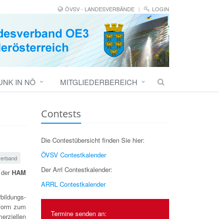
ÖVSV - LANDESVERBÄNDE
LOGIN
NK IN NÖ
MITGLIEDERBEREICH
Contests
Die Contestübersicht finden Sie hier:
ÖVSV Contestkalender
erband
Der Arrl Contestkalender:
f der
HAM
ARRL Contestkalender
bildungs-
tform zum
Termine senden an:
rziellen