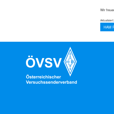
Wir freu
Aktualisiert
HAM R