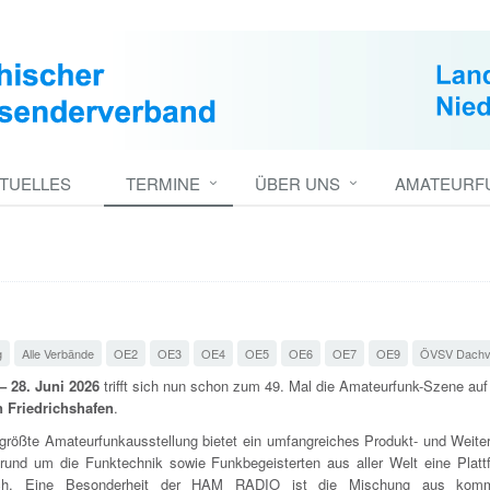
TUELLES
TERMINE
ÜBER UNS
AMATEURFU
g
Alle Verbände
OE2
OE3
OE4
OE5
OE6
OE7
OE9
ÖVSV Dachv
 – 28. Juni 2026
trifft sich nun schon zum 49. Mal die Amateurfunk-Szene au
 Friedrichshafen
.
größte Amateurfunkausstellung bietet ein umfangreiches Produkt- und Weiter
rund um die Funktechnik sowie Funkbegeisterten aus aller Welt eine Plat
ch. Eine Besonderheit der HAM RADIO ist die Mischung aus komme