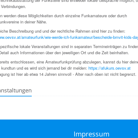
Technikausstattung der Funkstelle sind entweder lokale Gespräche möglich, 
e Verbindungen.
n werden diese Möglichkeiten durch einzelne Funkamateure oder durch
unkvereine in deiner Nähe.
iche Beschreibung und und der rechtliche Rahmen sind hier zu finden:
www.oevsv.at/amateurfunk/wie-werde-ich-funkamateur/bescheide-bmvit-kids-da
pezifische lokale Veranstaltungen sind in separaten Termineinträgen zu finde
etail auch Informationen über den jeweiligen Ort und die Zeit beinhalten.
bereits entschlossen, eine Amateurfunkprüfung abzulegen, kannst du hier dein
e kundtun und es wird sich jemand bei dir melden:
https://afukurs.oevsv.at
agung ist hier ab etwa 14 Jahren sinnvoll - Alter nach oben ist nicht begrenzt.
anstaltungen
Impressum