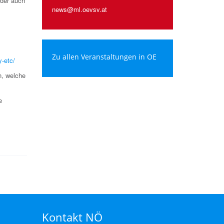
oder auch
news@ml.oevsv.at
Zu allen Veranstaltungen in OE
y-etc/
n, welche
e
Kontakt NÖ