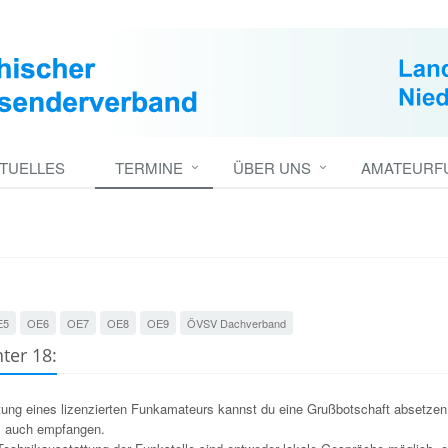
TUELLES
TERMINE
ÜBER UNS
AMATEURFU
E5
OE6
OE7
OE8
OE9
ÖVSV Dachverband
ter 18:
itung eines lizenzierten Funkamateurs kannst du eine Grußbotschaft absetze
 auch empfangen.